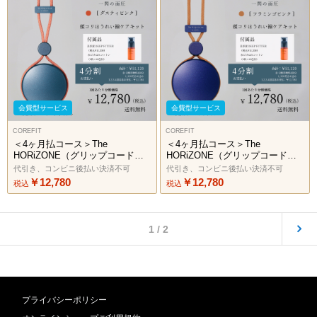
会費型サービス
会費型サービス
COREFIT
COREFIT
＜4ヶ月払コース＞The
＜4ヶ月払コース＞The
HORiZONE（グリップコード：
HORiZONE（グリップコード：
ダスティピンク）2606
フラミンゴピンク）2606
代引き、コンビニ後払い決済不可
代引き、コンビニ後払い決済不可
￥12,780
￥12,780
税込
税込
1 / 2
プライバシーポリシー