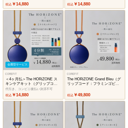
￥14,880
￥14,880
税込
税込
会費型サービス
COREFIT
COREFIT
＜4ヶ月払＞The HORiZONE ス
The HORiZONE Grand Bleu（グ
キンケアキット（グリップコー
リップコード：フラミンゴピン
ド：ライオンゴールド）2606
ク）
代引き、コンビニ後払い決済不可
￥14,880
￥49,800
税込
税込