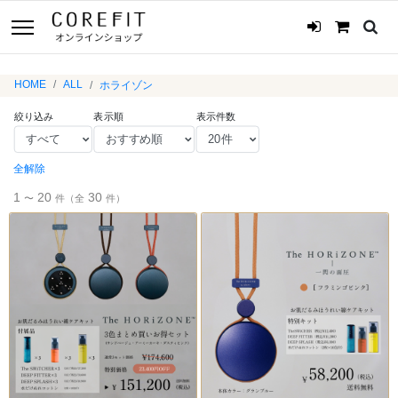
HOME
ALL
ホライゾン
絞り込み
表示順
表示件数
全解除
1
20
30
〜
件（全
件）