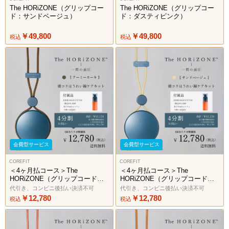
The HORiZONE（グリップコー
The HORiZONE（グリップコー
ド：サンドベージュ）
ド：ダスティピンク）
￥49,800
￥49,800
税込
税込
会費型サービス
会費型サービス
COREFIT
COREFIT
＜4ヶ月払コース＞The
＜4ヶ月払コース＞The
HORiZONE（グリップコード：
HORiZONE（グリップコード：
アーミーカーキ）2606
サンドベージュ）2606
代引き、コンビニ後払い決済不可
代引き、コンビニ後払い決済不可
￥12,780
￥12,780
税込
税込