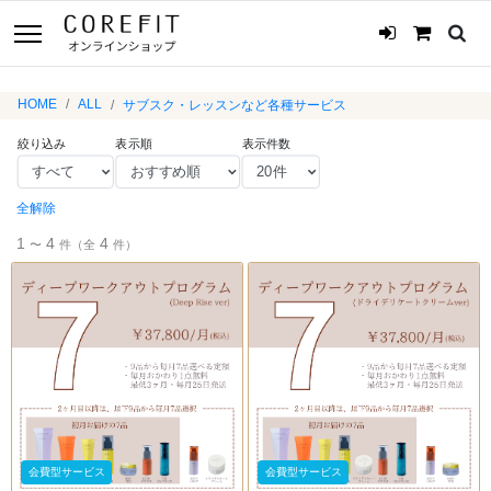
HOME
ALL
サブスク・レッスンなど各種サービス
絞り込み
表示順
表示件数
全解除
1
4
4
〜
件（全
件）
会費型サービス
会費型サービス