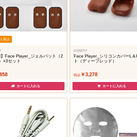
入商品
T
COREFIT
】Face Player_ジェルパット（2
Face Player_シリコンカバーL
）×3セット
ト（ディープレッド）
858
￥3,278
税込
カートに入れる
カートに入れる