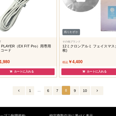
残りわずか
T
その他ブランド
 PLAYER（EX FIT Pro）用専用
12ミクロンアルミ フェイスマスク
トコード
枚)
1,980
￥4,400
税込
カートに入れる
カートに入れる
...
8
1
6
7
9
10
ョップご利用規約
特定商取引法に基づく表示