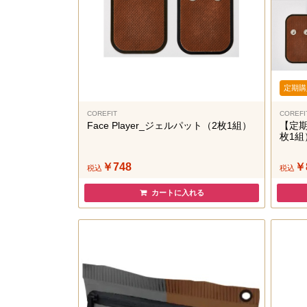
定期購
COREFIT
COREFI
Face Player_ジェルパット（2枚1組）
【定期
枚1組
￥748
￥
税込
税込
カートに入れる