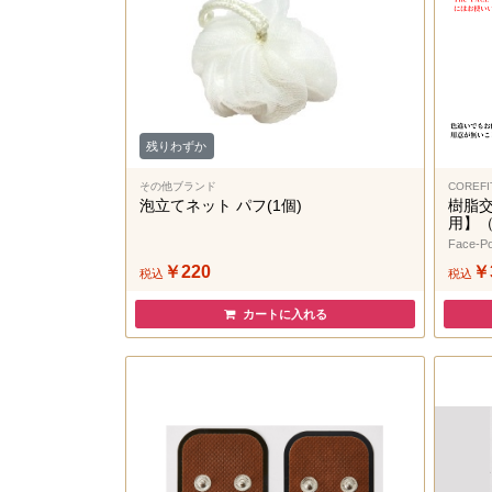
残りわずか
その他ブランド
COREFI
泡立てネット パフ(1個)
樹脂交換
用】
￥220
￥
税込
税込
カートに入れる