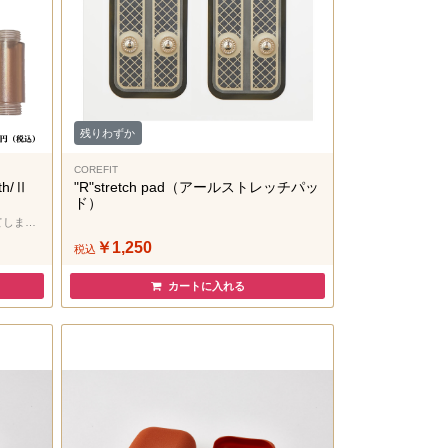
残りわずか
COREFIT
h/Ⅱ
"R"stretch pad（アールストレッチパッ
ド）
Face-PointerⅡ・7thの樹脂パーツが壊れてしまった方へ
￥1,250
税込
カートに入れる