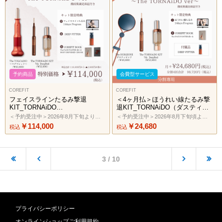
予約商品
会費型サービス
COREFIT
COREFIT
フェイスラインたるみ撃退
＜4ヶ月払＞ほうれい線たるみ撃
KIT_TORNAiDO
退KIT_TORNAiDO（ダスティピ
KIT（VOLCAiNOレッド×レッ
ンク×ディープレッド）2606
＜予約受注中＞2026年8月下旬より順次発送予定
＜予約受注中＞2026年8月下旬頃より順次発送予定 ／ 代引き、コンビニ後払い決済不可
ド）2606
￥114,000
￥24,680
税込
税込
3 / 10
プライバシーポリシー
オンラインショップご利用規約