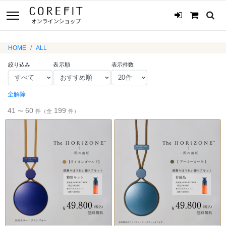
HOME
ALL
絞り込み
表示順
表示件数
全解除
41
60
199
〜
件（全
件）