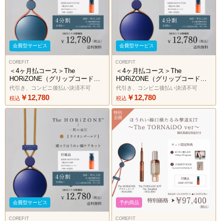
会費型サービス
会費型サービス
COREFIT
COREFIT
＜4ヶ月払コース＞The
＜4ヶ月払コース＞The
HORiZONE（グリップコード：
HORiZONE（グリップコード：
ダスティピンク）2606
フラミンゴピンク）2606
代引き、コンビニ後払い決済不可
代引き、コンビニ後払い決済不可
￥12,780
￥12,780
税込
税込
会費型サービス
予約商品
COREFIT
COREFIT