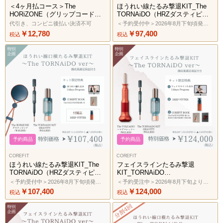
＜4ヶ月払コース＞The
ほうれい線たるみ撃退KIT_The
HORiZONE（グリップコード：
TORNAiDO（HRZダスティピン
ライオンゴールド）2606
ク×ディープレッド）2606
代引き、コンビニ後払い決済不可
＜予約受付中＞2026年8月下旬頃発送予定
￥12,780
￥97,400
税込
税込
予約商品
予約商品
COREFIT
COREFIT
ほうれい線たるみ撃退KIT_The
フェイスラインたるみ撃退
TORNAiDO（HRZダスティピン
KIT_TORNAiDO
ク×リバティミント）2606
KIT（VOLCAiNOレッド×ミン
＜予約受付中＞2026年8月下旬頃発送予定
＜予約受注中＞2026年8月下旬より順次発送予定
ト）2606
￥107,400
￥124,000
税込
税込