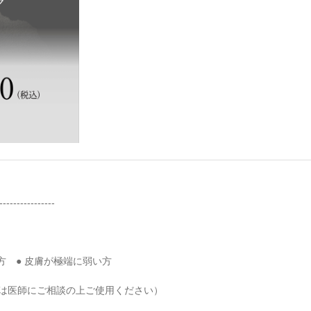
----------------
方 ● 皮膚が極端に弱い方
方は医師にご相談の上ご使用ください）