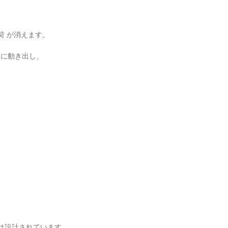
荷 が消えます。
然に動き出し、
NEは設計されています。