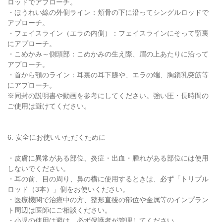
ロッドでアプローチ。
・ほうれい線の外側ライン：頬骨の下に沿ってシングルロッドで
アプローチ。
・フェイスライン（エラの内側）：フェイスラインにそって顎裏
にアプローチ。
・こめかみ～側頭部：こめかみの生え際、眉の上あたりに沿って
アプローチ。
・首から顎のライン：耳裏の耳下腺や、エラの端、胸鎖乳突筋等
にアプローチ。
※同封の説明書や動画を参考にしてください。強い圧・長時間の
ご使用は避けてください。
6. 安全にお使いいただくために
・皮膚に異常がある部位、炎症・出血・腫れがある部位には使用
しないでください。
・耳の前、目の周り、鼻の横に使用するときは、必ず「トリプル
ロッド（3本）」側をお使いください。
・医療機関で治療中の方、整形直後の部位や金属等のインプラン
ト周辺は医師にご相談ください。
・小児の使用は避け、必ず保護者が管理してください。