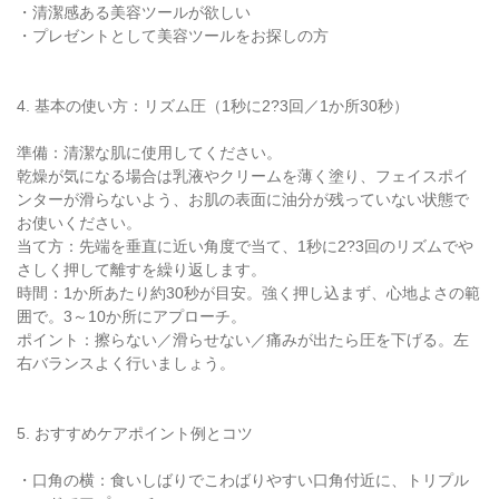
・清潔感ある美容ツールが欲しい
・プレゼントとして美容ツールをお探しの方
4. 基本の使い方：リズム圧（1秒に2?3回／1か所30秒）
準備：清潔な肌に使用してください。
乾燥が気になる場合は乳液やクリームを薄く塗り、フェイスポイ
ンターが滑らないよう、お肌の表面に油分が残っていない状態で
お使いください。
当て方：先端を垂直に近い角度で当て、1秒に2?3回のリズムでや
さしく押して離すを繰り返します。
時間：1か所あたり約30秒が目安。強く押し込まず、心地よさの範
囲で。3～10か所にアプローチ。
ポイント：擦らない／滑らせない／痛みが出たら圧を下げる。左
右バランスよく行いましょう。
5. おすすめケアポイント例とコツ
・口角の横：食いしばりでこわばりやすい口角付近に、トリプル