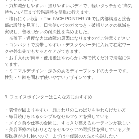
・力加減がしやすい：握りやすいボディで、軽いタッチから“痛気
持ちいい”圧まで段階調整を簡単に行えます。
・壊れにくい設計：The FACE POiNTER 7thでは内部構造と接合
部の設計を見直し、日常使いでのガタつき・破損リスクの低減を
実現し、普段づかいの耐久性を高めました。
※落下・過度な力は故障の原因になりますのでご注意ください
・コンパクトで携帯しやすい：デスクやポーチに入れて在宅ワー
クや外出先でもサッとケアができます。
・お手入れが簡単：使用後はやわらかい布で拭くだけで清潔に保
てます。
・ミニマルデザイン：深みのあるディープレッドのカラーです。
性別・年齢を問わず使いやすいデザインです。
3. フェイスポインターはこんな方におすすめ
・表情が固まりやすい、顔まわりのこわばりをやわらげたい方
・毎日続けられるシンプルなセルフケアを探している
・メイク前や仕事の合間に、すっきり整えるルーティンが欲しい
・美容医療の代わりとなるセルフケアの選択肢を探している／美
容医療が少し怖いので、まずは非侵襲の方法から試したい