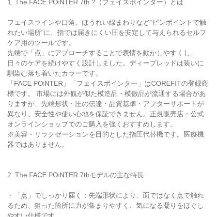
1. The FACE POiNTER 7th ?（フェイスポインター）とは
フェイスラインや口角、ほうれい線まわりなど“ピンポイントで触
れたい場所”に、指では届きにくい圧を安定して与えられるセルフ
ケア用のツールです。
先端で「点」にアプローチすることで表情を動かしやすくし、
日々のケアを続けやすく設計しました。ディープレッドは装いに
馴染む落ち着いたカラーです。
「FACE POiNTER」「フェイスポインター」はCOREFITの登録商
標です。 市場には外観が似た模造品・模倣品が流通する場合があ
りますが、先端形状・圧の伝達・品質基準・アフターサポートが
異なり、安全性や使い心地を保証できません。正規販売店・公式
オンラインショップでのご購入を強くおすすめします。
※美容・リラクゼーションを目的とした指圧代替機です。医療機
器ではありません。
2. The FACE POiNTER 7thモデルの主な特長
・「点」でしっかり届く：先端形状により、面ではなく点で触れ
るため、狙った箇所に力が集まりやすく、気になる凝りをほぐし
やすい仕様です。